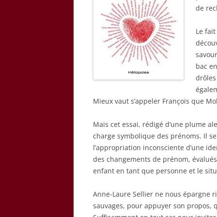
de rec
Le fai
décou
savour
bac e
drôles
égalem
Mieux vaut s’appeler François que M
Mais cet essai, rédigé d’une plume al
charge symbolique des prénoms. Il se
l’appropriation inconsciente d’une ident
des changements de prénom, évalués 
enfant en tant que personne et le si
Anne-Laure Sellier ne nous épargne ri
sauvages, pour appuyer son propos, q