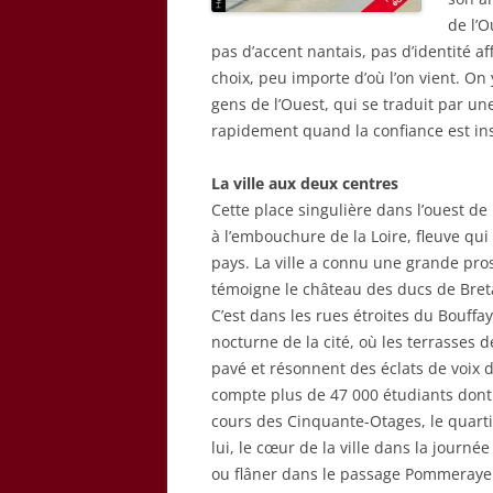
de l’O
pas d’accent nantais, pas d’identité a
choix, peu importe d’où l’on vient. On
gens de l’Ouest, qui se traduit par u
rapidement quand la confiance est ins
La ville aux deux centres
Cette place singulière dans l’ouest de
à l’embouchure de la Loire, fleuve qu
pays. La ville a connu une grande pro
témoigne le château des ducs de Bret
C’est dans les rues étroites du Bouffa
nocturne de la cité, où les terrasses 
pavé et résonnent des éclats de voix 
compte plus de 47 000 étudiants dont 3
cours des Cinquante-Otages, le quartie
lui, le cœur de la ville dans la journ
ou flâner dans le passage Pommeraye 