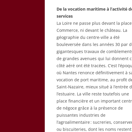
De la vocation maritime à l’activité d
services
La Loire ne passe plus devant la plac
Commerce, ni devant le château. La
géographie du centre-ville a été
bouleversée dans les années 30 par d
gigantesques travaux de comblements 
de grandes avenues qui lui donnent c
côté aéré ont été tracées. C’est l’époq
où Nantes renonce définitivement à s
vocation de port maritime, au profit d
Saint-Nazaire, mieux situé à l’entrée 
l’estuaire. La ville reste toutefois une
place financière et un important cent
de négoce grâce à la présence de
puissantes industries de
l’agroalimentaire : sucreries, conserve
ou biscuiteries, dont les noms restent