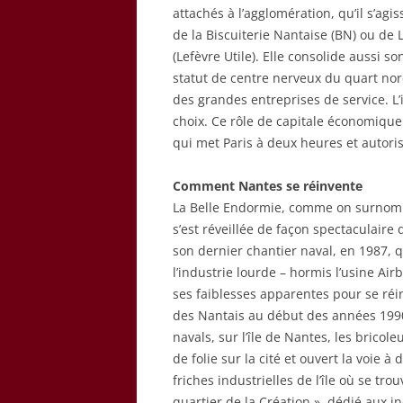
attachés à l’agglomération, qu’il s’agis
de la Biscuiterie Nantaise (BN) ou de 
(Lefèvre Utile). Elle consolide aussi so
statut de centre nerveux du quart nord
des grandes entreprises de service. L
choix. Ce rôle de capitale économique
qui met Paris à deux heures et autoris
Comment Nantes se réinvente
La Belle Endormie, comme on surnomma
s’est réveillée de façon spectaculair
son dernier chantier naval, en 1987, q
l’industrie lourde – hormis l’usine Ai
ses faiblesses apparentes pour se réin
des Nantais au début des années 1990
navals, sur l’île de Nantes, les bricol
de folie sur la cité et ouvert la voie 
friches industrielles de l’île où se tro
quartier de la Création », dédié aux in