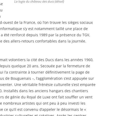
La logia du château des ducs (détail)
se
Lu
n
-ouest de la France, où l’on trouve les sièges sociaux
’informatique s’y est notamment taillé une place de
 a été renforcé depuis 1989 par la présence du TGV,
e des allers-retours confortables dans la journée.
it volontiers la cité des Ducs dans les années 1960,
e depuis quelque 20 ans. Secouée par la fermeture de
ui l’a contrainte à tourner définitivement la page de
rbus de Bouguenais –, l’agglomération s’est appuyée sur
venter. Une véritable frénésie culturelle s’est emparée
. Installés dans les anciens hangars des chantiers
eurs de génie du Royal de Luxe ont fait souffler un vent
à de nombreux artistes qui ont peu à peu investi les
uve ce qu’il est convenu d’appeler le désormais le «
dustries culturelles et créatives. Après les centres