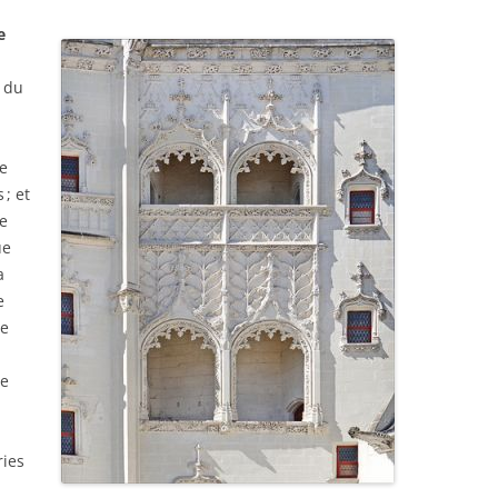
e
e du
e
; et
e
ue
a
e
de
re
ries