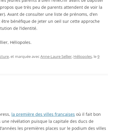
les jeunes parents à bien réfléchir avant de baptiser
 propos que très peu de parents attendent de voir la
er). Avant de consulter une liste de prénoms, d’en
t être bénéfique de jeter un oeil sur cette approche
ution de l’identité.
lier, Héliopoles.
cture
, et marquée avec
Anne-Laure Sellier
,
Héliopoles
, le
9
press,
la première des villes françaises
où il fait bon
as une révélation puisque la capitale des ducs de
’années les premières places sur le podium des villes