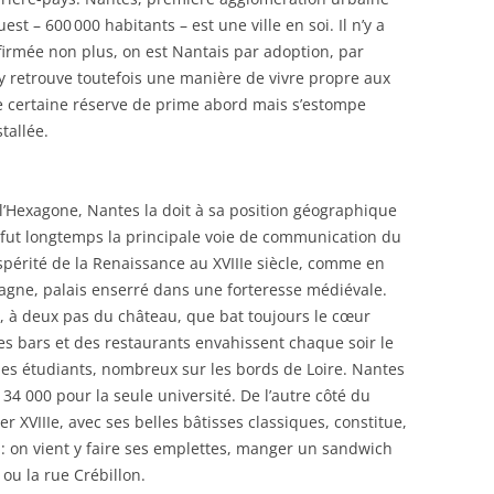
uest – 600 000 habitants – est une ville en soi. Il n’y a
ffirmée non plus, on est Nantais par adoption, par
 y retrouve toutefois une manière de vivre propre aux
ne certaine réserve de prime abord mais s’estompe
tallée.
 l’Hexagone, Nantes la doit à sa position géographique
i fut longtemps la principale voie de communication du
spérité de la Renaissance au XVIIIe siècle, comme en
agne, palais enserré dans une forteresse médiévale.
y, à deux pas du château, que bat toujours le cœur
des bars et des restaurants envahissent chaque soir le
des étudiants, nombreux sur les bords de Loire. Nantes
4 000 pour la seule université. De l’autre côté du
r XVIIIe, avec ses belles bâtisses classiques, constitue,
ée : on vient y faire ses emplettes, manger un sandwich
ou la rue Crébillon.