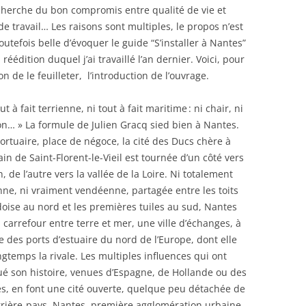
recherche du bon compromis entre qualité de vie et
 de travail… Les raisons sont multiples, le propos n’est
toutefois belle d’évoquer le guide “S’installer à Nantes”
réédition duquel j’ai travaillé l’an dernier. Voici, pour
on de le feuilleter, l’introduction de l’ouvrage.
out à fait terrienne, ni tout à fait maritime : ni chair, ni
on… » La formule de Julien Gracq sied bien à Nantes.
portuaire, place de négoce, la cité des Ducs chère à
vain de Saint-Florent-le-Vieil est tournée d’un côté vers
n, de l’autre vers la vallée de la Loire. Ni totalement
nne, ni vraiment vendéenne, partagée entre les toits
oise au nord et les premières tuiles au sud, Nantes
 carrefour entre terre et mer, une ville d’échanges, à
e des ports d’estuaire du nord de l’Europe, dont elle
ngtemps la rivale. Les multiples influences qui ont
é son histoire, venues d’Espagne, de Hollande ou des
es, en font une cité ouverte, quelque peu détachée de
rrière-pays. Nantes, première agglomération urbaine