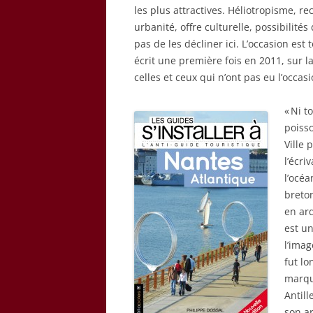
les plus attractives. Héliotropisme, 
urbanité, offre culturelle, possibilités
pas de les décliner ici. L’occasion est 
écrit une première fois en 2011, sur la 
celles et ceux qui n’ont pas eu l’occasi
« Ni t
poiss
Ville 
l’écri
l’océa
breto
en ard
est un
l’imag
fut lo
marqu
Antill
son a