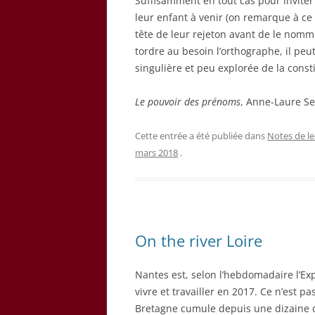
Suffisamment en tout cas pour inviter 
leur enfant à venir (on remarque à ce
tête de leur rejeton avant de le nomm
tordre au besoin l’orthographe, il peu
singulière et peu explorée de la constit
Le pouvoir des prénoms
, Anne-Laure Sel
Cette entrée a été publiée dans
Notes de le
mars 2018
.
On the river Loire
Nantes est, selon l’hebdomadaire l’Ex
vivre et travailler en 2017. Ce n’est p
Bretagne cumule depuis une dizaine d