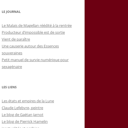
LE JOURNAL
Le Malais de Magellan réédité à la rentrée
Producteur d’impossible est de sortie
Vient de paraître
Une causerie autour des Essences
souveraines
Petit manuel de survie numérique pour
sexagénaire
LES LIENS
Les états et empires de la Lune
Claude Lefebvre, peintre
Le blog de Gaëtan Jarnot
Le blog de Pierrick Hamelin