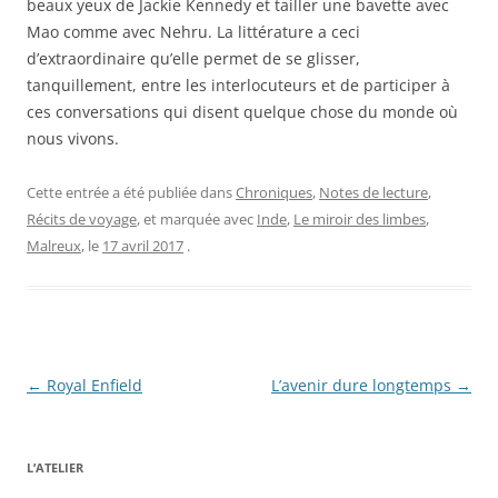
beaux yeux de Jackie Kennedy et tailler une bavette avec
Mao comme avec Nehru. La littérature a ceci
d’extraordinaire qu’elle permet de se glisser,
tanquillement, entre les interlocuteurs et de participer à
ces conversations qui disent quelque chose du monde où
nous vivons.
Cette entrée a été publiée dans
Chroniques
,
Notes de lecture
,
Récits de voyage
, et marquée avec
Inde
,
Le miroir des limbes
,
Malreux
, le
17 avril 2017
.
Navigation
←
Royal Enfield
L’avenir dure longtemps
→
des
articles
L’ATELIER