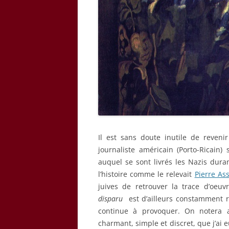
Il est sans doute inutile de reveni
journaliste américain (Porto-Ricain) 
auquel se sont livrés les Nazis dura
l’histoire comme le relevait
Pierre As
juives de retrouver la trace d’oeuv
disparu
est d’ailleurs constamment r
continue à provoquer. On notera a
charmant, simple et discret, que j’ai e