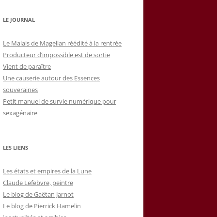
LE JOURNAL
Le Malais de Magellan réédité à la rentrée
Producteur d’impossible est de sortie
Vient de paraître
Une causerie autour des Essences
souveraines
Petit manuel de survie numérique pour
sexagénaire
LES LIENS
Les états et empires de la Lune
Claude Lefebvre, peintre
Le blog de Gaëtan Jarnot
Le blog de Pierrick Hamelin