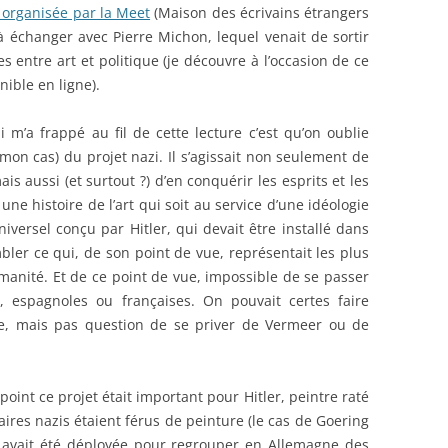
 organisée par la Meet
(Maison des écrivains étrangers
é à échanger avec Pierre Michon, lequel venait de sortir
 entre art et politique (je découvre à l’occasion de ce
nible en ligne).
 m’a frappé au fil de cette lecture c’est qu’on oublie
mon cas) du projet nazi. Il s’agissait non seulement de
 aussi (et surtout ?) d’en conquérir les esprits et les
 une histoire de l’art qui soit au service d’une idéologie
iversel conçu par Hitler, qui devait être installé dans
mbler ce qui, de son point de vue, représentait les plus
manité. Et de ce point de vue, impossible de se passer
, espagnoles ou françaises. On pouvait certes faire
Xe, mais pas question de se priver de Vermeer ou de
point ce projet était important pour Hitler, peintre raté
taires nazis étaient férus de peinture (le cas de Goering
ie avait été déployée pour regrouper en Allemagne des