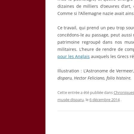
dizaines de milliers d’oeuvres d’art, 
Comme si l’Allemagne nazie avait ainsi
Ce travail, qui prend un peu trop souv
concédons-le au passage, peut aussi no
patrimoine regroupé dans nos musé
militaires. L’heure de rendre de co
pour les Anglais
auxquels les Grecs r
Illustration : L’Astronome de Vermeer
disparu, Hector Feliciano, folio histoire.
Cette entrée a été publiée dans
Chronique
musée disparu
, le
6 décembre 2014
.