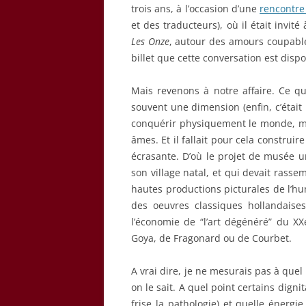
trois ans, à l’occasion d’une
rencontre
et des traducteurs), où il était invit
Les Onze
, autour des amours coupables
billet que cette conversation est dispo
Mais revenons à notre affaire. Ce qui
souvent une dimension (enfin, c’était 
conquérir physiquement le monde, mais
âmes. Et il fallait pour cela construire
écrasante. D’où le projet de musée un
son village natal, et qui devait rasse
hautes productions picturales de l’hu
des oeuvres classiques hollandaises
l’économie de “l’art dégénéré” du X
Goya, de Fragonard ou de Courbet.
A vrai dire, je ne mesurais pas à quel 
on le sait. A quel point certains digni
frise la pathologie) et quelle énerg