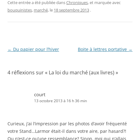
Cette entrée a été publiée dans
Chroniques
, et marquée avec
bouquinistes
,
marché
, le
18 septembre 2013
.
Navigation
←
Du papier pour l’hiver
Boite à lettres portative
→
des
articles
4 réflexions sur «
La loi du marché (aux livres)
»
court
13 octobre 2013 à 16 h 36 min
Curieux, j’ai l’impression par les photos d’avoir fréquenté
votre Stand…Larmor était-il dans votre aire, par hasard?!
Ou n’est-ce qu’une ressemblance? Sinon, moi qui n’allais