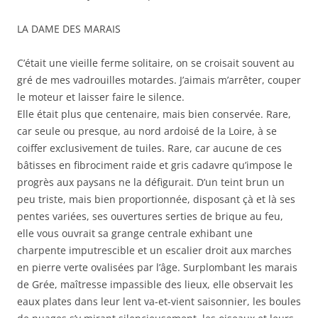
LA DAME DES MARAIS
C’était une vieille ferme solitaire, on se croisait souvent au
gré de mes vadrouilles motardes. J’aimais m’ar­­rêter, couper
le moteur et laisser faire le silence.
Elle était plus que centenaire, mais bien conservée. Rare,
car seule ou presque, au nord ardoisé de la Loire, à se
coiffer exclusivement de tuiles. Rare, car aucune de ces
bâtisses en fibrociment raide et gris cadavre qu’im­pose le
progrès aux paysans ne la défigurait. D’un teint brun un
peu triste, mais bien proportionnée, disposant çà et là ses
pentes variées, ses ouvertures serties de brique au feu,
elle vous ouvrait sa grange centrale exhibant une
charpente imputrescible et un escalier droit aux marches
en pierre verte ovalisées par l’âge. Surplombant les marais
de Grée, maîtresse impassible des lieux, elle observait les
eaux plates dans leur lent va-et-vient saisonnier, les boules