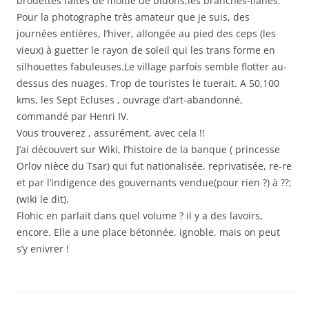
brouettes faites de moitié de bidons,les branches-lianes.
Pour la photographe très amateur que je suis, des
journées entières, l’hiver, allongée au pied des ceps (les
vieux) à guetter le rayon de soleil qui les trans forme en
silhouettes fabuleuses.Le village parfois semble flotter au-
dessus des nuages. Trop de touristes le tuerait. A 50,100
kms, les Sept Ecluses , ouvrage d’art-abandonné,
commandé par Henri IV.
Vous trouverez , assurément, avec cela !!
J’ai découvert sur Wiki, l’histoire de la banque ( princesse
Orlov nièce du Tsar) qui fut nationalisée, reprivatisée, re-re
et par l’indigence des gouvernants vendue(pour rien ?) à ??;
(wiki le dit).
Flohic en parlait dans quel volume ? il y a des lavoirs,
encore. Elle a une place bétonnée, ignoble, mais on peut
s’y enivrer !