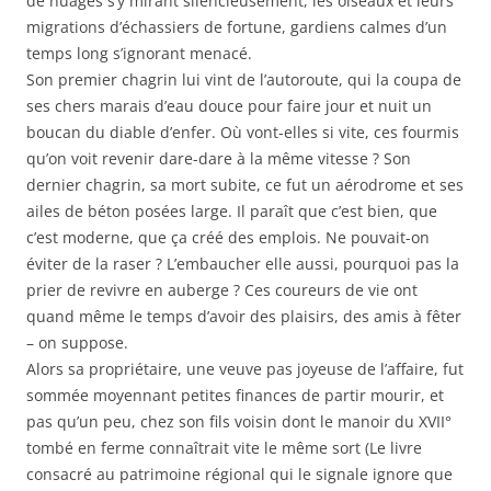
de nuages s’y mirant silen­cieusement, les oiseaux et leurs
migrations d’échassiers de fortune, gardiens calmes d’un
temps long s’ignorant menacé.
Son premier chagrin lui vint de l’autoroute, qui la coupa de
ses chers marais d’eau douce pour faire jour et nuit un
boucan du diable d’enfer. Où vont-elles si vite, ces fourmis
qu’on voit revenir dare-dare à la mê­me vitesse ? Son
dernier chagrin, sa mort subite, ce fut un aéro­drome et ses
ailes de béton posées large. Il paraît que c’est bien, que
c’est moderne, que ça créé des emplois. Ne pouvait-on
éviter de la raser ? L’em­baucher elle aussi, pourquoi pas la
prier de revivre en auberge ? Ces coureurs de vie ont
quand même le temps d’avoir des plaisirs, des amis à fêter
– on suppose.
Alors sa propriétaire, une veuve pas joyeuse de l’affaire, fut
sommée moyennant petites finances de partir mourir, et
pas qu’un peu, chez son fils voisin dont le manoir du XVII°
tombé en ferme connaîtrait vite le même sort (Le livre
consacré au patrimoine régional qui le signale ignore que