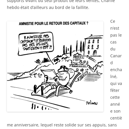
supports vivant du seul produit de leurs ventes, Charlie
hebdo était d’ailleurs au bord de la faillite.
Ce
n’est
pas le
cas
du
Canar
d
encha
îné,
qui va
fêter
cette
anné
e son
centiè
me anniversaire, lequel reste solide sur ses appuis, sans