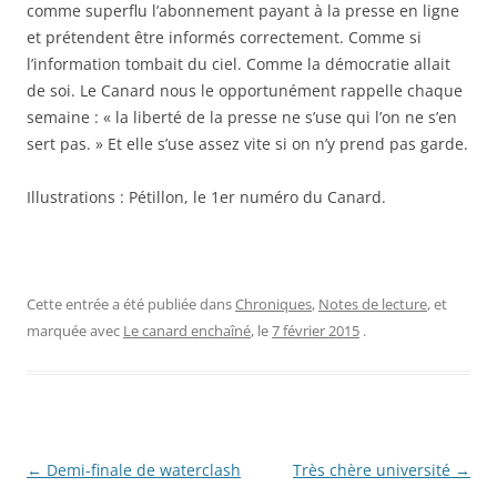
comme superflu l’abonnement payant à la presse en ligne
et prétendent être informés correctement. Comme si
l’information tombait du ciel. Comme la démocratie allait
de soi. Le Canard nous le opportunément rappelle chaque
semaine : « la liberté de la presse ne s’use qui l’on ne s’en
sert pas. » Et elle s’use assez vite si on n’y prend pas garde.
Illustrations : Pétillon, le 1er numéro du Canard.
Cette entrée a été publiée dans
Chroniques
,
Notes de lecture
, et
marquée avec
Le canard enchaîné
, le
7 février 2015
.
Navigation
←
Demi-finale de waterclash
Très chère université
→