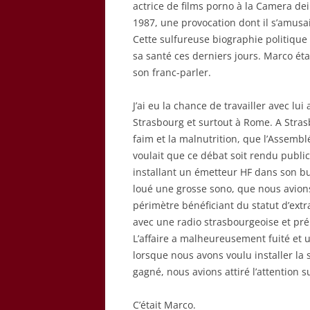
actrice de films porno à la Camera de
1987, une provocation dont il s’amusa
Cette sulfureuse biographie politiqu
sa santé ces derniers jours. Marco ét
son franc-parler.
J’ai eu la chance de travailler avec lu
Strasbourg et surtout à Rome. A Strasb
faim et la malnutrition, que l’Assembl
voulait que ce débat soit rendu publ
installant un émetteur HF dans son bu
loué une grosse sono, que nous avions
périmètre bénéficiant du statut d’extr
avec une radio strasbourgeoise et pré
L’affaire a malheureusement fuité et 
lorsque nous avons voulu installer la so
gagné, nous avions attiré l’attention s
C’était Marco.