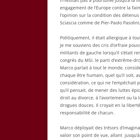
n’hésitait pas à poursuive jusqu’à la 
engagement de l’Europe contre la faim
l’opinion sur la condition des détenu
Sciascia comme de Pier-Paolo Pasolini,
Politiquement, il était allergique à t
Je me souviens des cris d’orfraie pous
militants de gauche lorsqu’il s’était r
congrès du MSI, le parti d’extrême-droi
Marco parlait à tout le monde, consid
chaque être humain, quel qu’il soit, ava
considération, ce qui ne l’empêchait p
qu’il pensait, de mener des luttes épi
droit au divorce, à l’avortement ou la 
drogues douces. Il croyait en la liberté
responsabilité de chacun.
Marco déployait des trésors d’imagina
valoir son point de vue, allant jusqu’à