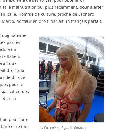
limite extrême de ses forces, pour obtenir un
 et la malnutrition ou, plus récemment, pour alerter
s en Italie. Homme de culture, proche de Leonard
 Marco, docteur en droit, parlait un français parfait.
out dogmatisme.
sés par les
endu à un
te Italien.
érait que
it droit à la
as de dire ce
ques pour le
légalisation des
 et en la
tion pour faire
 faire élire une
La Cicciolina, députée Radicale