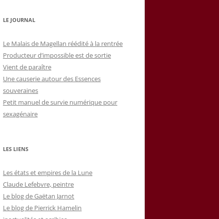
LE JOURNAL
Le Malais de Magellan réédité à la rentrée
Producteur d’impossible est de sortie
Vient de paraître
Une causerie autour des Essences
souveraines
Petit manuel de survie numérique pour
sexagénaire
LES LIENS
Les états et empires de la Lune
Claude Lefebvre, peintre
Le blog de Gaëtan Jarnot
Le blog de Pierrick Hamelin