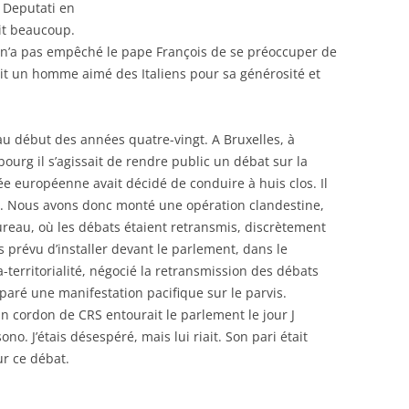
i Deputati en
it beaucoup.
e n’a pas empêché le pape François de se préoccuper de
ait un homme aimé des Italiens pour sa générosité et
i au début des années quatre-vingt. A Bruxelles, à
ourg il s’agissait de rendre public un débat sur la
ée européenne avait décidé de conduire à huis clos. Il
ic. Nous avons donc monté une opération clandestine,
reau, où les débats étaient retransmis, discrètement
 prévu d’installer devant le parlement, dans le
a-territorialité, négocié la retransmission des débats
paré une manifestation pacifique sur le parvis.
un cordon de CRS entourait le parlement le jour J
no. J’étais désespéré, mais lui riait. Son pari était
ur ce débat.