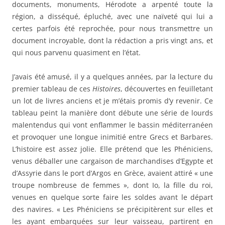
documents, monuments, Hérodote a arpenté toute la
région, a disséqué, épluché, avec une naïveté qui lui a
certes parfois été reprochée, pour nous transmettre un
document incroyable, dont la rédaction a pris vingt ans, et
qui nous parvenu quasiment en l’état.
J’avais été amusé, il y a quelques années, par la lecture du
premier tableau de ces
Histoires
, découvertes en feuilletant
un lot de livres anciens et je m’étais promis d’y revenir. Ce
tableau peint la manière dont débute une série de lourds
malentendus qui vont enflammer le bassin méditerranéen
et provoquer une longue inimitié entre Grecs et Barbares.
L’histoire est assez jolie. Elle prétend que les Phéniciens,
venus déballer une cargaison de marchandises d’Egypte et
d’Assyrie dans le port d’Argos en Grèce, avaient attiré « une
troupe nombreuse de femmes », dont Io, la fille du roi,
venues en quelque sorte faire les soldes avant le départ
des navires. « Les Phéniciens se précipitèrent sur elles et
les ayant embarquées sur leur vaisseau, partirent en