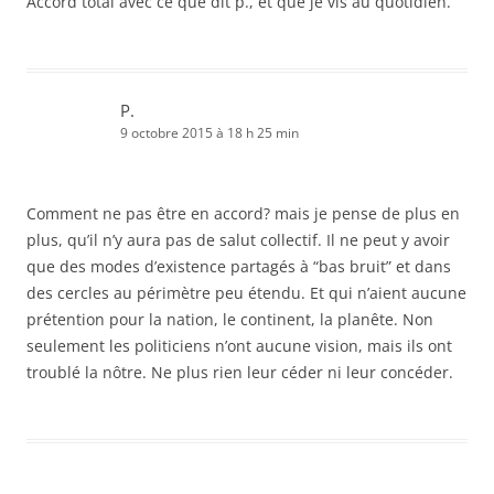
Accord total avec ce que dit p., et que je vis au quotidien.
P.
9 octobre 2015 à 18 h 25 min
Comment ne pas être en accord? mais je pense de plus en
plus, qu’il n’y aura pas de salut collectif. Il ne peut y avoir
que des modes d’existence partagés à “bas bruit” et dans
des cercles au périmètre peu étendu. Et qui n’aient aucune
prétention pour la nation, le continent, la planête. Non
seulement les politiciens n’ont aucune vision, mais ils ont
troublé la nôtre. Ne plus rien leur céder ni leur concéder.