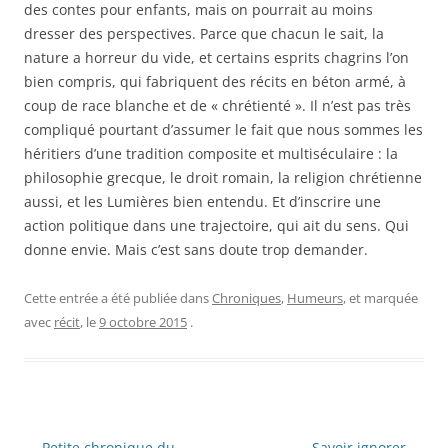
des contes pour enfants, mais on pourrait au moins
dresser des perspectives. Parce que chacun le sait, la
nature a horreur du vide, et certains esprits chagrins l’on
bien compris, qui fabriquent des récits en béton armé, à
coup de race blanche et de « chrétienté ». Il n’est pas très
compliqué pourtant d’assumer le fait que nous sommes les
héritiers d’une tradition composite et multiséculaire : la
philosophie grecque, le droit romain, la religion chrétienne
aussi, et les Lumières bien entendu. Et d’inscrire une
action politique dans une trajectoire, qui ait du sens. Qui
donne envie. Mais c’est sans doute trop demander.
Cette entrée a été publiée dans
Chroniques
,
Humeurs
, et marquée
avec
récit
, le
9 octobre 2015
.
Navigation
←
Petite chronique du
Savoir ignorer
→