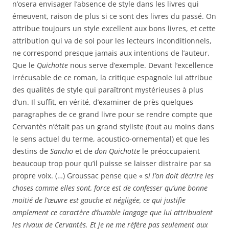
n’osera envisager l’absence de style dans les livres qui
émeuvent, raison de plus si ce sont des livres du passé. On
attribue toujours un style excellent aux bons livres, et cette
attribution qui va de soi pour les lecteurs inconditionnels,
ne correspond presque jamais aux intentions de l’auteur.
Que le
Quichotte
nous serve d’exemple. Devant l’excellence
irrécusable de ce roman, la critique espagnole lui attribue
des qualités de style qui paraîtront mystérieuses à plus
d’un. Il suffit, en vérité, d’examiner de près quelques
paragraphes de ce grand livre pour se rendre compte que
Cervantès n’était pas un grand styliste (tout au moins dans
le sens actuel du terme, acoustico-ornemental) et que les
destins de
Sancho
et de
don Quichotte
le préoccupaient
beaucoup trop pour qu’il puisse se laisser distraire par sa
propre voix. (…) Groussac pense que « s
i l’on doit décrire les
choses comme elles sont, force est de confesser qu’une bonne
moitié de l’œuvre est gauche et négligée, ce qui justifie
amplement ce caractère d’humble langage que lui attribuaient
les rivaux de Cervantès. Et je ne me réfère pas seulement aux