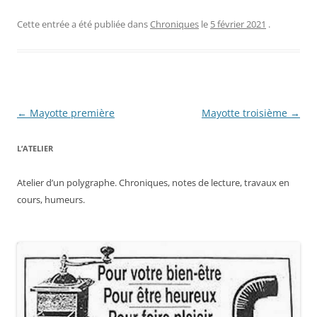
Cette entrée a été publiée dans
Chroniques
le
5 février 2021
.
Navigation
←
Mayotte première
Mayotte troisième
→
des
L’ATELIER
articles
Atelier d’un polygraphe. Chroniques, notes de lecture, travaux en
cours, humeurs.