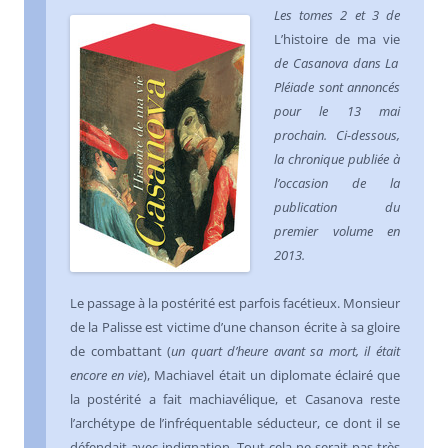
Les tomes 2 et 3 de
L’histoire de ma vie
de Casanova dans La
Pléiade sont annoncés
pour le 13 mai
prochain. Ci-dessous,
la chronique publiée à
l’occasion de la
publication du
premier volume en
2013.
Le passage à la postérité est parfois facétieux. Monsieur
de la Palisse est victime d’une chanson écrite à sa gloire
de combattant (
un quart d’heure avant sa mort, il était
encore en vie
), Machiavel était un diplomate éclairé que
la postérité a fait machiavélique, et Casanova reste
l’archétype de l’infréquentable séducteur, ce dont il se
défendait avec indignation. Tout cela ne serait pas très