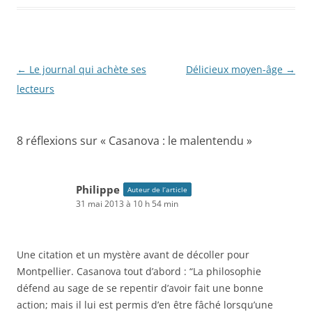
Navigation
←
Le journal qui achète ses
Délicieux moyen-âge
→
des
lecteurs
articles
8 réflexions sur «
Casanova : le malentendu
»
Philippe
Auteur de l’article
31 mai 2013 à 10 h 54 min
Une citation et un mystère avant de décoller pour
Montpellier. Casanova tout d’abord : “La philosophie
défend au sage de se repentir d’avoir fait une bonne
action; mais il lui est permis d’en être fâché lorsqu’une